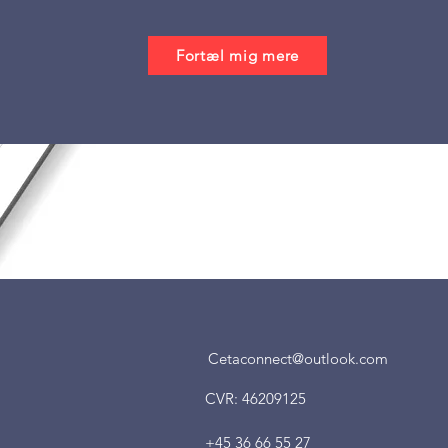
Fortæl mig mere
Cetaconnect@outlook.com
CVR: 46209125
+45 36 66 55 27