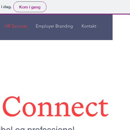
 i dag.
Kom i gang
HR Services
Employer Branding
Kontakt
ibel og professionel