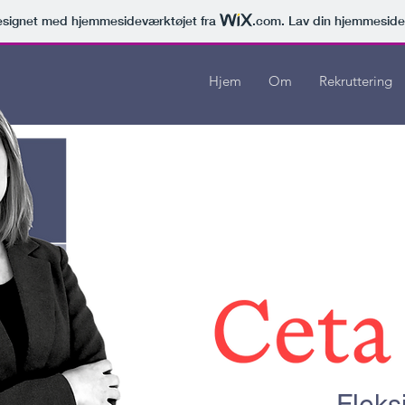
signet med hjemmesideværktøjet fra
.com
. Lav din hjemmeside
Hjem
Om
Rekruttering
Fleks